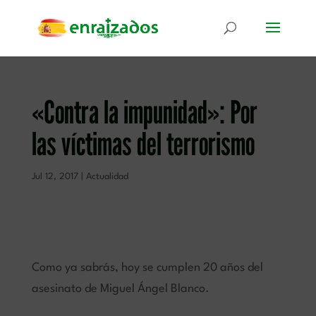
«Contra la impunidad»: Por
las víctimas del terrorismo
Jul 12, 2017
|
Actualidad
Como ya sabrás, hoy se cumplen 20 años del
asesinato de Miguel Ángel Blanco.