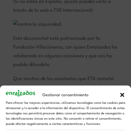
(Si no estás en España, quizás puedes verlo a
través de la web o TVE Internacional)
Este documental está patrocinado por la
Fundación Villacisneros, con quien Enraizados ha
colaborado en algunas ocasiones y que nos ha
podido difundirlo.
Que muchos de los asesinatos que ETA cometió
estén aún sin resolver implica impunidad para
Gestionar consentimiento
los asesinos y falta de justicia para las víctimas.
Para ofrecer las mejores experiencias, utilizamos tecnologías como las cookies para
almacenar y/o acceder a la información del dispositivo. El consentimiento de estas
Te invito a ver este documental y a comentarlo
tecnologías nos permitirá procesar datos como el comportamiento de navegación o
en redes sociales.
las identificaciones únicas en este sitio. No consentir o retirar el consentimiento,
puede afectar negativamente a ciertas características y funciones.