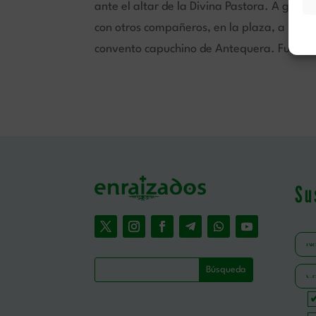
ante el altar de la Divina Pastora. A golpe 
con otros compañeros, en la plaza, a los 
convento capuchino de Antequera. Fueron b
Su
Por fa