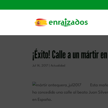
¡Éxito! Calle a un mártir e
Jul 14, 2017
|
Actualidad
Esta maña
ha concedido una calle al beato Juan Silve
en España.