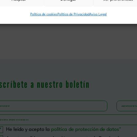
de fusil, lo tiraron al suelo. Esa misma tarde, fue fusilado jun
pies de un monumento a la Inmaculada. Sus restos reposan en 
Política de cookies
Política de Privacidad
Aviso Legal
eatificados el 13 de octubre de 2013 en Tarragona.
scríbete a nuestro boletín
vor, deja este campo vacío.
He leído y acepto la
política de protección de datos*