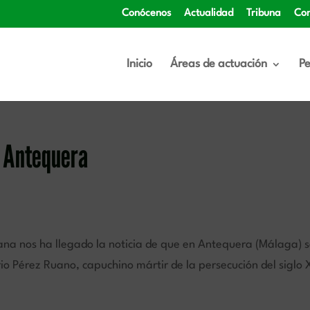
Conócenos
Actualidad
Tribuna
Con
Inicio
Áreas de actuación
Pe
n Antequera
na nos ha llegado la noticia de que en Antequera (Málaga) s
rio Pérez Ruano, capuchino mártir de la persecución del siglo